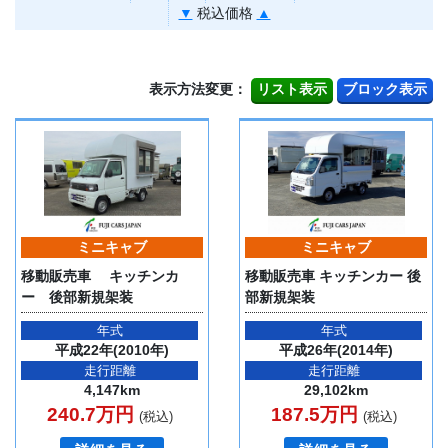
▼
税込価格
▲
表示方法変更：
ミニキャブ
ミニキャブ
移動販売車 キッチンカ
移動販売車 キッチンカー 後
ー 後部新規架装
部新規架装
年式
年式
平成22年(2010年)
平成26年(2014年)
走行距離
走行距離
4,147km
29,102km
240.7万円
187.5万円
(税込)
(税込)