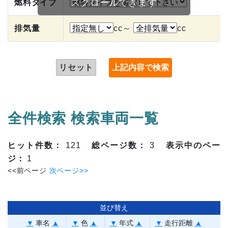
スクロールできます
燃料タイプ
排気量
cc～
cc
リセット
全件検索 検索車両一覧
ヒット件数：
121
総ページ数：
3
表示中のペー
ジ：
1
<<前ページ
次ページ>>
並び替え
▼
車名
▲
▼
色
▲
▼
年式
▲
▼
走行距離
▲