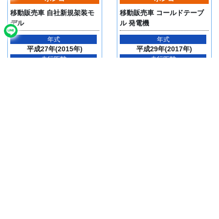
移動販売車 自社新規架装モ
移動販売車 コールドテーブ
デル
ル 発電機
年式
年式
平成27年(2015年)
平成29年(2017年)
走行距離
走行距離
48,920km
67,492km
378.8万円
331.6万円
(税込)
(税込)
詳細を見る
詳細を見る
バネット
バネット
移動販売 移動スーパー 三方
移動販売車 キッチンカー
開 8ナンバー
年式
平成22年(2010年)
年式