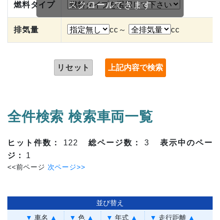
スクロールできます
燃料タイプ
排気量
cc～
cc
リセット
全件検索 検索車両一覧
ヒット件数：
122
総ページ数：
3
表示中のペー
ジ：
1
<<前ページ
次ページ>>
並び替え
▼
車名
▲
▼
色
▲
▼
年式
▲
▼
走行距離
▲