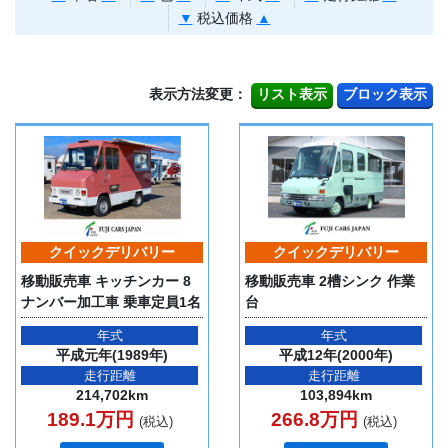
▼
税込価格
▲
表示方法変更：
クイックデリバリー
クイックデリバリー
移動販売車 キッチンカー 8
移動販売車 2槽シンク 作業
ナンバー加工車 乗車定員1名
台
年式
年式
平成元年(1989年)
平成12年(2000年)
走行距離
走行距離
214,702km
103,894km
189.1万円
266.8万円
(税込)
(税込)