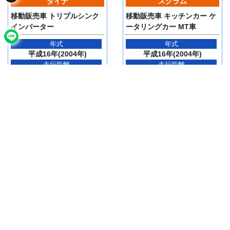
ダイナ
スクラム
移動販売車 トリプルシンク
移動販売車 キッチンカー ケ
インバーター
ータリングカー MT車
年式
年式
平成16年(2004年)
平成16年(2004年)
走行距離
走行距離
59,240km
46,557km
244.1万円
153.9万円
(税込)
(税込)
詳細を見る
詳細を見る
エブリイ
キャリイ
移動販売車 アーリー仕様 8
移動販売車 移動スーパー 移
ナンバー加工車
動コンビニ
年式