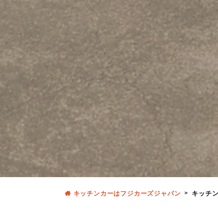
キッチンカーはフジカーズジャパン
キッチン