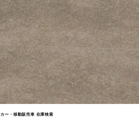
カー・移動販売車 在庫検索