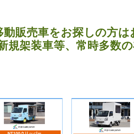
移動販売車をお探しの方は
新規架装車等、常時多数の
NT100クリッパー