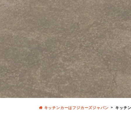
キッチンカーはフジカーズジャパン
キッチン