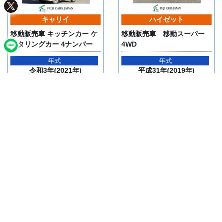
キャリイ
ハイゼット
移動販売車 キッチンカー ケ
移動販売車 移動スーパー
ータリングカー 4ナンバー
4WD
年式
年式
令和3年(2021年)
平成31年(2019年)
走行距離
走行距離
147km
5,335km
264万円
263.6万円
(税込)
(税込)
詳細を見る
詳細を見る
トレーラー
ボンゴ
移動販売トレーラー CKKS
移動販売車 キッチンカー