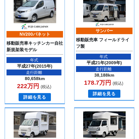
サンバー
NV200バネット
移動販売車 フィールドライ
移動販売車キッチンカー自社
フ製
新規架装モデル
年式
年式
平成21年(2009年)
平成27年(2015年)
走行距離
走行距離
38,188km
80,658km
178.7万円
(税込)
222万円
(税込)
詳細を見る
詳細を見る