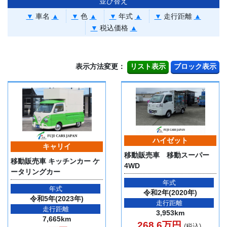
並び替え
▼
車名
▲
▼
色
▲
▼
年式
▲
▼
走行距離
▲
▼
税込価格
▲
表示方法変更：
ハイゼット
キャリイ
移動販売車 移動スーパー
移動販売車 キッチンカー ケ
4WD
ータリングカー
年式
年式
令和2年(2020年)
令和5年(2023年)
走行距離
走行距離
3,953km
7,665km
268.6万円
(税込)