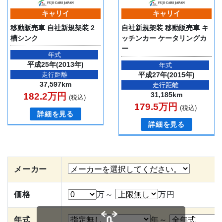
キャリイ
キャリイ
移動販売車 自社新規架装 2
自社新規架装 移動販売車 キ
槽シンク
ッチンカー ケータリングカ
ー
年式
平成25年(2013年)
年式
走行距離
平成27年(2015年)
37,597km
走行距離
31,185km
182.2万円
(税込)
179.5万円
(税込)
詳細を見る
詳細を見る
メーカー
価格
万～
万円
年式
年～