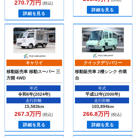
270.7万円
(税込)
詳細を見る
詳細を見る
キャリイ
クイックデリバリー
移動販売車 移動スーパー 三
移動販売車 2槽シンク 作業
方開 4WD
台
年式
年式
令和6年(2024年)
平成12年(2000年)
走行距離
走行距離
15,583km
103,894km
267.3万円
266.8万円
(税込)
(税込)
詳細を見る
詳細を見る