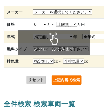
メーカー
価格
万～
万円
年式
年～
スクロールできます
燃料タイプ
排気量
cc～
cc
リセット
全件検索 検索車両一覧