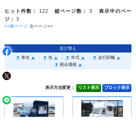
ヒット件数：
122
総ページ数：
3
表示中のペー
ジ：
3
<<前ページ
次ページ>>
並び替え
▼
車名
▲
▼
色
▲
▼
年式
▲
▼
走行距離
▲
▼
税込価格
▲
表示方法変更：
キャリイ
キャリイ