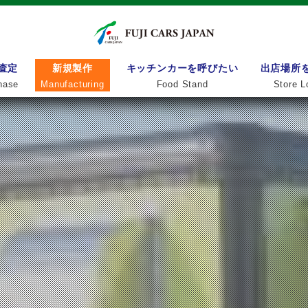
査定
新規製作
キッチンカーを呼びたい
出店場所
hase
Manufacturing
Food Stand
Store L