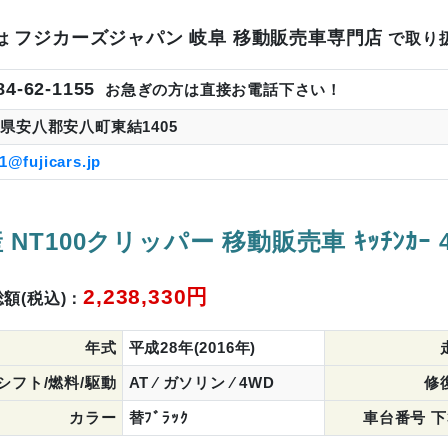
フジカーズジャパン 岐阜 移動販売車専門店
は
で取り
84-62-1155
お急ぎの方は直接お電話下さい！
県安八郡安八町東結1405
1@fujicars.jp
 NT100クリッパー 移動販売車 ｷｯﾁﾝｶｰ 4W
2,238,330円
額(税込)：
年式
平成28年(2016年)
シフト/燃料/駆動
AT ⁄ ガソリン ⁄ 4WD
修
カラー
替ﾌﾞﾗｯｸ
車台番号 下