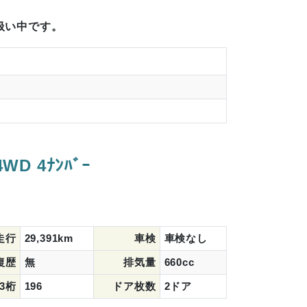
扱い中です。
D 4ﾅﾝﾊﾞｰ
走行
29,391km
車検
車検なし
復歴
無
排気量
660cc
3桁
196
ドア枚数
2ドア