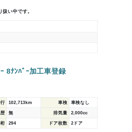
り扱い中です。
 8ﾅﾝﾊﾞｰ加工車登録
走行
102,713km
車検
車検なし
復歴
無
排気量
2,000cc
3桁
294
ドア枚数
2ドア