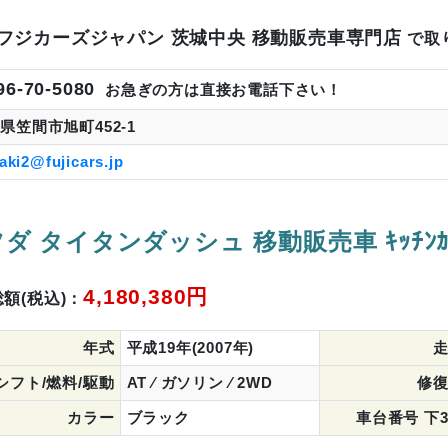
フジカーズジャパン 茨城中央 移動販売車専門店
で取
96-70-5080
お急ぎの方は直接お電話下さい！
県笠間市旭町452-1
aki2@fujicars.jp
ダ タイタンダッシュ 移動販売車 ｷｯﾁﾝｶｰ
4,180,380円
額(税込)：
年式
平成19年(2007年)
シフト/燃料/駆動
AT ⁄ ガソリン ⁄ 2WD
修
カラー
ブラック
車台番号 下