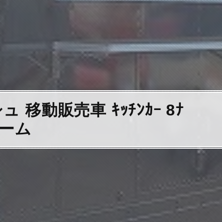
動販売車 ｷｯﾁﾝｶｰ 8ﾅ
ォーム