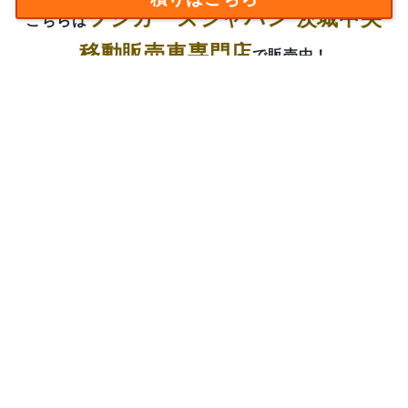
フジカーズジャパン 茨城中央
こちらは
移動販売車専門店
で販売中！
0296-70-5080
お電話番号は
お急ぎの方は
直接お電話下さい！
※写真や装備と現況が異なる場合は、現況を優先させて頂きます。
現在お乗りの車があれば下取り査定もご相
談下さい！