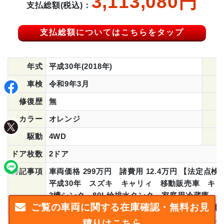
3,113,080円
支払総額(税込)：
支払総額についてはこちらをタップ
年式
平成30年(2018年)
車検
令和9年3月
修復歴
無
カラー
オレンジ
駆動
4WD
ドア枚数
2ドア
特記事項
車両価格 299万円 諸費用 12.4万円 【法定
平成30年 スズキ キャリィ 移動販売車 キ
3槽シンク 80L給排水タンク 家庭用冷蔵庫 
ご覧の車両に関する在庫確認・無料お見
全国登録納車可能 ☆茨城中央店在庫車両☆ 軽
積りはこちら