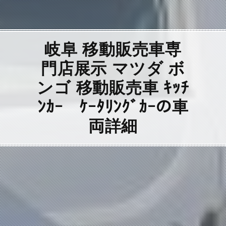
岐阜 移動販売車専
門店展示 マツダ ボ
ンゴ 移動販売車 ｷｯﾁ
ﾝｶｰ ｹｰﾀﾘﾝｸﾞｶｰの車
両詳細