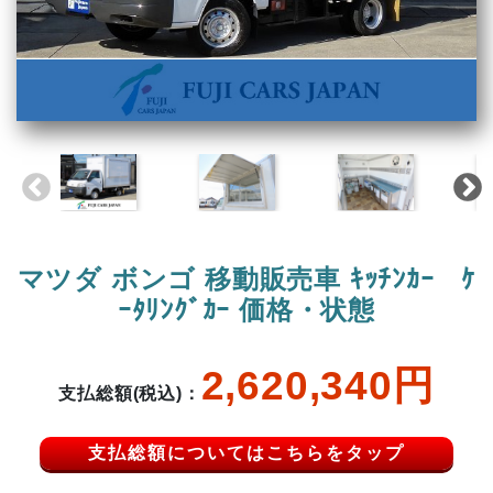
マツダ ボンゴ 移動販売車 ｷｯﾁﾝｶｰ ｹ
ｰﾀﾘﾝｸﾞｶｰ 価格・状態
2,620,340円
支払総額(税込)：
支払総額についてはこちらをタップ