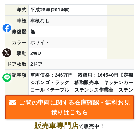
年式
平成26年(2014年)
車検
車検なし
修復歴
無
カラー
ホワイト
駆動
2WD
ドア枚数
2ドア
特記事項
車両価格：246万円 諸費用：164540円【定
☆ボンゴトラック 移動販売車 キッチンカー 
コールドテーブル ステンレス作業台 ステンレ
40L給排水タンク 換気扇 LED照明 跳ね上げ式
ご覧の車両に関する在庫確認・無料お見
積りはこちら
フジカーズジャパン 岐阜 移動
こちらは
販売車専門店
で販売中！