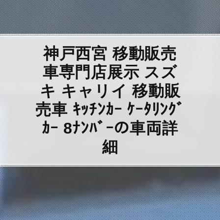
神戸西宮 移動販売
車専門店展示 スズ
キ キャリイ 移動販
売車 ｷｯﾁﾝｶｰ ｹｰﾀﾘﾝｸﾞ
ｶｰ 8ﾅﾝﾊﾞｰの車両詳
細