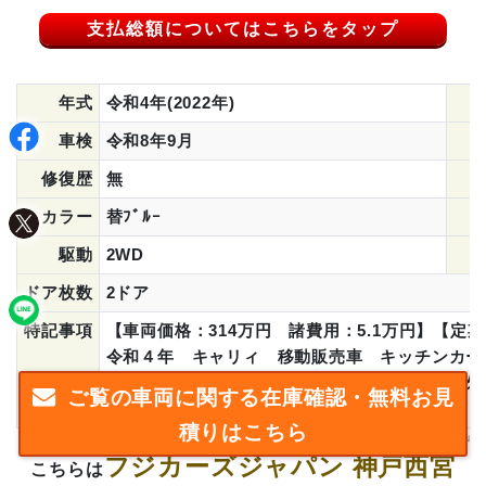
支払総額についてはこちらをタップ
年式
令和4年(2022年)
車検
令和8年9月
修復歴
無
カラー
替ﾌﾞﾙｰ
駆動
2WD
ドア枚数
2ドア
特記事項
【車両価格：314万円 諸費用：5.1万円】【定
令和４年 キャリィ 移動販売車 キッチンカー
２００Ｌ給排水タンク 冷凍冷蔵庫 換気扇 
ご覧の車両に関する在庫確認・無料お見
全国登録納車承ります。お気軽にお問い合わせく
積りはこちら
フジカーズジャパン 神戸西宮
こちらは