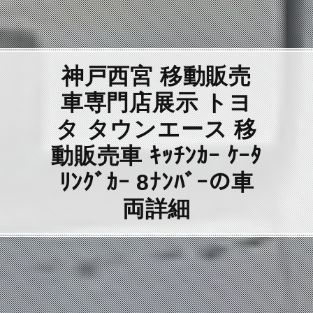
神戸西宮 移動販売
車専門店展示 トヨ
タ タウンエース 移
動販売車 ｷｯﾁﾝｶｰ ｹｰﾀ
ﾘﾝｸﾞｶｰ 8ﾅﾝﾊﾞｰの車
両詳細