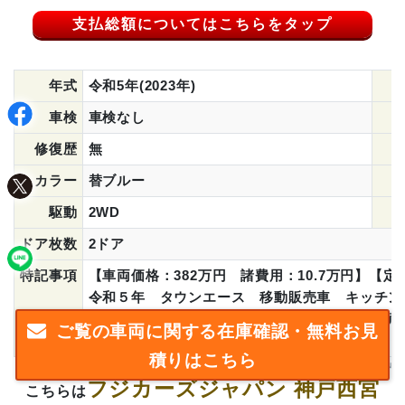
支払総額についてはこちらをタップ
年式
令和5年(2023年)
車検
車検なし
修復歴
無
カラー
替ブルー
駆動
2WD
ドア枚数
2ドア
特記事項
【車両価格：382万円 諸費用：10.7万円】【
令和５年 タウンエース 移動販売車 キッチン
ガス給湯器 非接触スイッチ ホシザキ冷凍冷蔵
ご覧の車両に関する在庫確認・無料お見
全国登録納車承ります。お気軽にお問い合わせく
積りはこちら
フジカーズジャパン 神戸西宮
こちらは