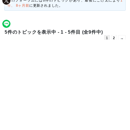
このフォーラムには0件のトピックがあり、最後に
こげ太
により
1
年、 8ヶ月前
に更新されました。
5件のトピックを表示中 - 1 - 5件目 (全9件中)
1
2
→
トピック
投稿
最新の投
稿
駅近駐車場で物販し
1
1年、 8ヶ
てください。
月前
トピック作成者:
こげ太
こげ太
ダンススタジオの入
2
1年、 9ヶ
り口前で！
月前
トピック作成者:
HOMEY
HOMEYダン
ダンススタジオ
ススタジオ