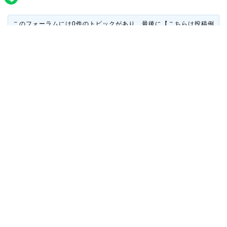
このフォーラムには0件のトピックがあり、最後に
【こちらは投稿例
です】フジカーズジャパン 神戸西宮
により
4年、 10ヶ月前
に更新さ
れました。
1件のトピックを表示中 - 11 - 11件目 (全11件中)
←
1
2
3
トピック
投稿
最新の投
稿
【投稿例】弊社主催
1
4年、 10
イベントで出店募集
ヶ月前
トピック作成者:
【こちら
管理人
は投稿例です】フジカーズ
ジャパン 神戸西宮