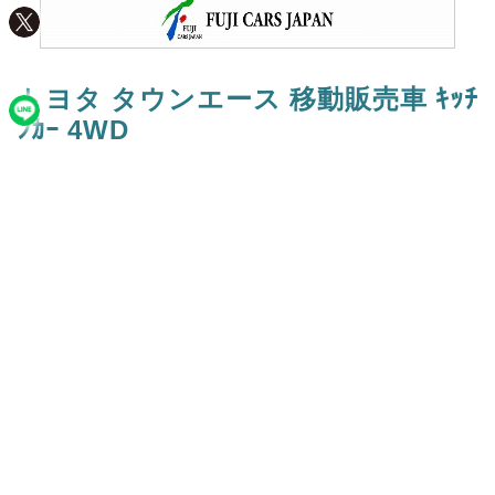
トヨタ タウンエース 移動販売車 ｷｯﾁ
ﾝｶｰ 4WD
4,769,540円
支払総額(税込)：
年式
令和5年(2023年)
走行
7
シフト/燃料/駆動
AT ⁄ ガソリン ⁄ 4WD
修復歴
カラー
替ﾌﾞﾙｰ
車台番号 下3桁
2
装備詳細
フル装備
－
エアコン
○
パワーステアリン
CDデッキ
－
CDチェンジャー
－
MDデッ
DVDナビ
－
ナビ・TV
－
ナ
バックモニター
○
ETC
○
地デジ(地上デジタル放送