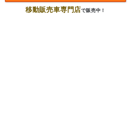
移動販売車専門店
で販売中！
0296-70-5080
お電話番号は
お急ぎの方は
直接お電話下さい！
※写真や装備と現況が異なる場合は、現況を優先させて頂きます。
現在お乗りの車があれば下取り査定もご相
談下さい！