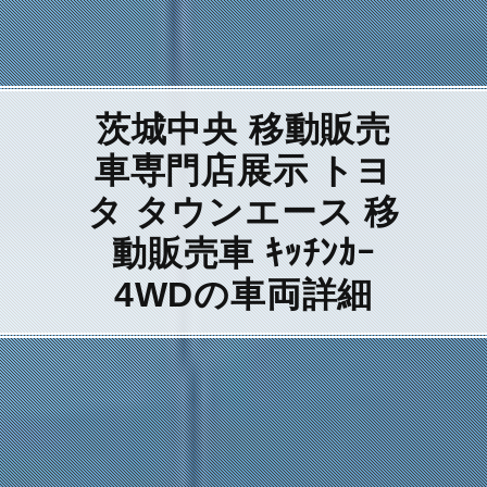
茨城中央 移動販売
車専門店展示 トヨ
タ タウンエース 移
動販売車 ｷｯﾁﾝｶｰ
4WDの車両詳細