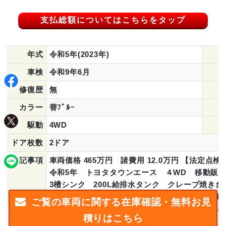
支払総額についてはこちらをタップ
年式
令和5年(2023年)
車検
令和9年6月
修復歴
無
カラー
替ﾌﾞﾙｰ
駆動
4WD
ドア枚数
2ドア
特記事項
車両価格 465万円 諸費用 12.0万円 【法定
令和5年 トヨタタウンエース ４WD 移動販
3槽シンク 200L給排水タンク クレープ焼き
全国登録納車可能 ☆茨城中央店在庫車両☆ 総重量
ご覧の車両に関する在庫確認・無料お見
積りはこちら
フジカーズジャパン 茨城中央
こちらは