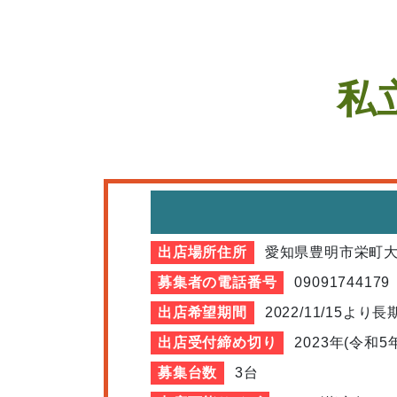
私
出店場所住所
愛知県豊明市栄町大
募集者の電話番号
09091744179
出店希望期間
2022/11/15より
出店受付締め切り
2023年(令和5
募集台数
3台