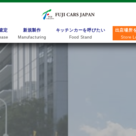
査定
新規製作
キッチンカーを呼びたい
出店場所
hase
Manufacturing
Food Stand
Store L