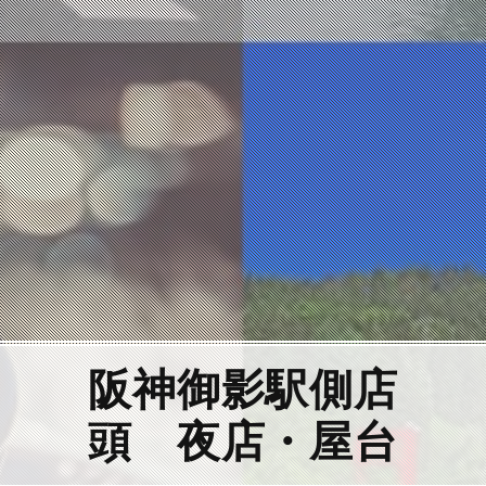
阪神御影駅側店
頭 夜店・屋台