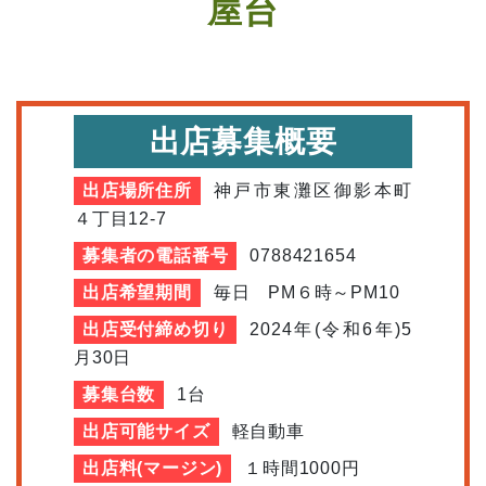
屋台
出店募集概要
出店場所住所
神戸市東灘区御影本町
４丁目12-7
募集者の電話番号
0788421654
出店希望期間
毎日 PM６時～PM10
出店受付締め切り
2024年(令和6年)5
月30日
募集台数
1台
出店可能サイズ
軽自動車
出店料(マージン)
１時間1000円