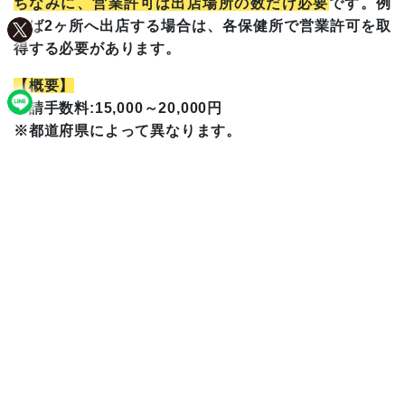
ちなみに、営業許可は出店場所の数だけ必要
です。例
えば2ヶ所へ出店する場合は、各保健所で営業許可を取
得する必要があります。
【概要】
申請手数料:15,000～20,000円
※都道府県によって異なります。
日数:
書類準備 約3日
保健所による申請 約10日
施設検査 約7日
保健所に申請してから営業許可がおりるまでには約3週
間近くかかることが一般的です。
アイスクリーム・ジェラー