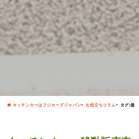
キッチンカーはフジカーズジャパン
お役立ちコラム
タグ:儲