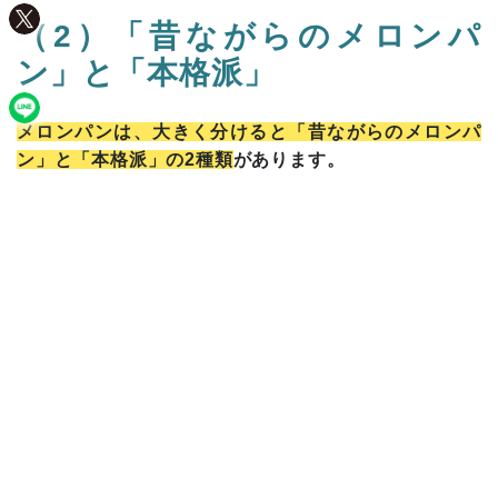
（2）「昔ながらのメロンパ
ン」と「本格派」
メロンパンは、大きく分けると「昔ながらのメロンパ
ン」と「本格派」の2種類
があります。
昔ながらのメロンパンは、いわゆる「サクふわ」な食
感が人気です。
サクッと焼き上げた外側のビスケット生地（クッキー
生地）と、内側のふんわりとしたパンの食感が大きな
魅力です。果実のメロンらしい風味よりも、香ばしい
バターや小麦といった「パンの美味しさ」を味わえま
す。
本格派のメロンパンは、パンにメロンの果汁を練り込
んでいる店が多く、口に入れると「果実」を彷彿とさ
せる味わいが広がります。北海道産のメロンを使って