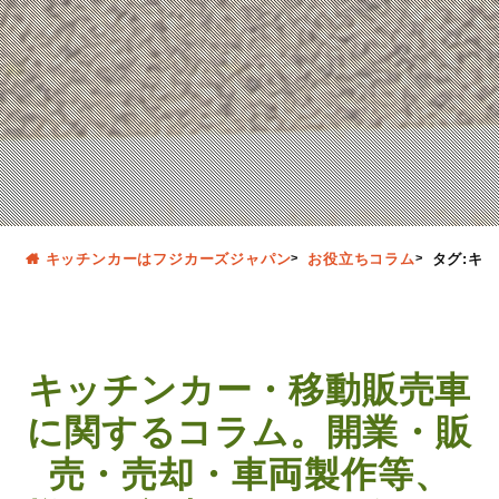
キッチンカーはフジカーズジャパン
お役立ちコラム
タグ:キ
キッチンカー・移動販売車
に関するコラム。開業・販
売・売却・車両製作等、