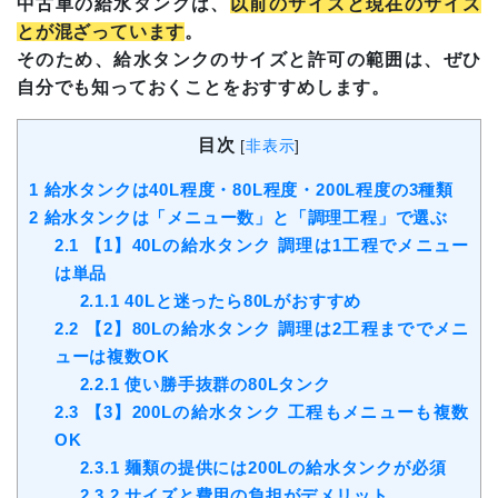
中古車の給水タンクは、
以前のサイズと現在のサイズ
とが混ざっています
。
そのため、給水タンクのサイズと許可の範囲は、ぜひ
自分でも知っておくことをおすすめします。
目次
[
非表示
]
1
給水タンクは40L程度・80L程度・200L程度の3種類
2
給水タンクは「メニュー数」と「調理工程」で選ぶ
2.1
【1】40Lの給水タンク 調理は1工程でメニュー
は単品
2.1.1
40Lと迷ったら80Lがおすすめ
2.2
【2】80Lの給水タンク 調理は2工程まででメニ
ューは複数OK
2.2.1
使い勝手抜群の80Lタンク
2.3
【3】200Lの給水タンク 工程もメニューも複数
OK
2.3.1
麺類の提供には200Lの給水タンクが必須
2.3.2
サイズと費用の負担がデメリット