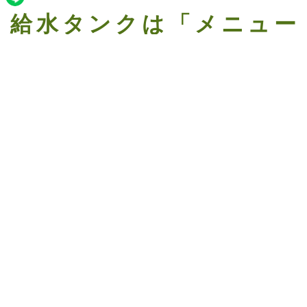
給水タンクは「メニュー
数」と「調理工程」で選ぶ
給水タンクのサイズ選びは、「メニュー数」と「調理
工程」がポイント
です。
キッチンカー（移動販売）で調理できるメニュー数と
調理工程は、タンクのサイズで決められています。
まずは40L・80L・200Lのタンクでできることをしっ
かり押さえておきましょう。
【1】40Lの給水タンク 調理は1
工程でメニューは単品