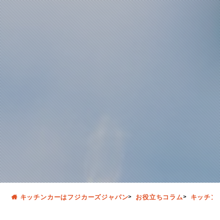
キッチンカーはフジカーズジャパン
お役立ちコラム
キッチン