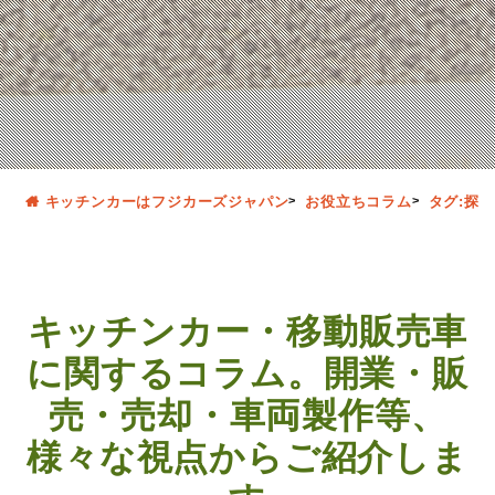
キッチンカーはフジカーズジャパン
お役立ちコラム
タグ:探し
キッチンカー・移動販売車
に関するコラム。開業・販
売・売却・車両製作等、
様々な視点からご紹介しま