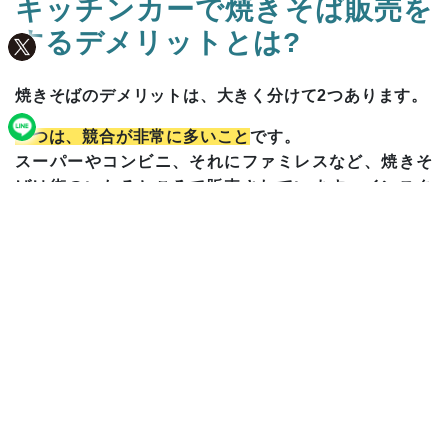
キッチンカーで焼きそば販売を
するデメリットとは?
焼きそばのデメリットは、大きく分けて2つあります。
一つは、競合が非常に多いこと
です。
スーパーやコンビニ、それにファミレスなど、焼きそ
ばは街のいたるところで販売されています。インスタ
ント商品やカップ麺も多く、10分あれば作ることがで
きます。
もう一つは、ビジネス街のランチタイムにはあまり向
かないこと
です。
焼きそばの客層は男性中心ですが、勤務中の昼食はボ
リュームのある定食や丼などでエネルギーを蓄えたい
と考える人が多いためです。