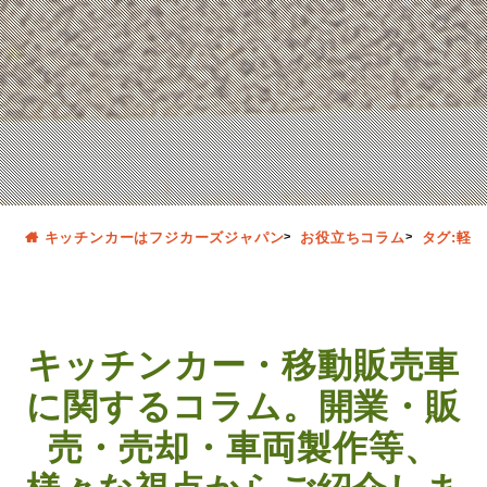
キッチンカーはフジカーズジャパン
お役立ちコラム
タグ:軽
キッチンカー・移動販売車
に関するコラム。開業・販
売・売却・車両製作等、