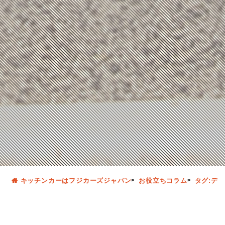
キッチンカーはフジカーズジャパン
お役立ちコラム
タグ:デ